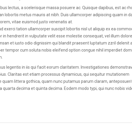
ibus lectus, a scelerisque massa posuere ac. Quisque dapibus, est ac r
n lobortis metus mauris at nibh. Duis ullamcorper adipiscing quam in d
lorem, vitae euismod justo venenatis at.
d exerci tation ullamcorper suscipit lobortis nisl ut aliquip ex ea comm
 in hendrerit in vulputate velit esse molestie consequat, vel illum dolor
cumsan et iusto odio dignissim qui blandit praesent luptatum zzril delenit
 liber tempor cum soluta nobis eleifend option congue nihil imperdiet dom
m.
us legentis in iis qui facit eorum claritatem. Investigationes demonstra
epius. Claritas est etiam processus dynamicus, qui sequitur mutationem
e quam littera gothica, quam nunc putamus parum claram, anteposueri
a quarta decima et quinta decima. Eodem modo typi, qui nunc nobis vid