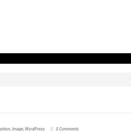
 US
ashion
,
Image
,
WordPress
0 Comments