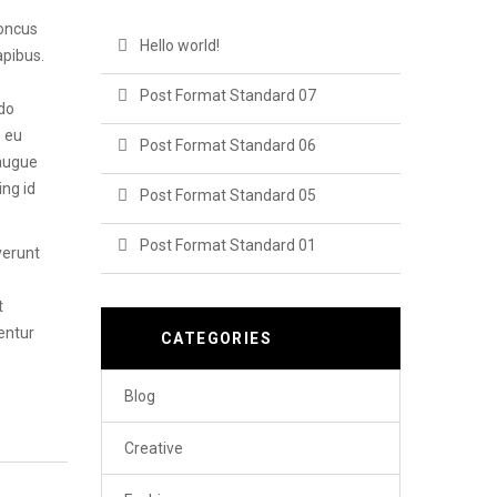
honcus
Hello world!
apibus.
Post Format Standard 07
odo
e eu
Post Format Standard 06
 augue
ing id
Post Format Standard 05
Post Format Standard 01
verunt
t
entur
CATEGORIES
Blog
Creative