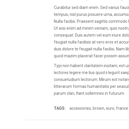
Curabitur sed diam enim. Sed varius fauc
tempus, nisl purus posuere urna, accumsa
Nulla facilisi. Praesent sagittis commodo 
Ut wisi enim ad minim veniam, quis nostru
consequat. Duis autem vel eum iriure dolor
feugiat nulla facilisis at vero eros et ac
duis dolore te feugait nulla facilisi. Nam
quod mazim placerat facer possim assu
Typi non habent claritatem insitam; est us
lectores legere me lius quod ii legunt sa
consuetudium lectorum. Mirum est notar
litterarum formas humanitatis per seacul
parum clari, fiant sollemnes in futurum.
TAGS:
accessories
,
brown
,
euro
,
france