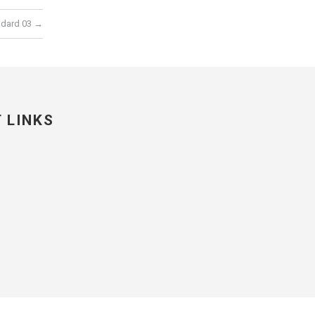
ndard 03
→
 LINKS