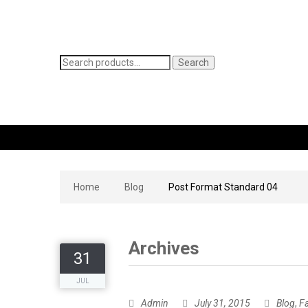
Search
Search
for:
WOMEN’S JEANS
MEN’S JEANS
CONTACT
Home
Blog
Post Format Standard 04
Archives
31
JUL
Admin
July 31, 2015
Blog
,
F