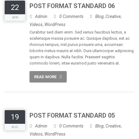
POST FORMAT STANDARD 06
22
Admin
0 Comments
Blog
,
Creative
,
APR
Videos
,
WordPress
Curabitur sed diam enim. Sed varius faucibus lectus, a
scelerisque massa posuere ac. Quisque dapibus, est ac
rhoncus tempus, nisl purus posuere urna, accumsan
lobortis metus mauris at nibh. Duis ullamcorper adipiscing
quam in dapibus. Nulla facilisi. Praesent sagittis
commodo lorem, vitae euismod justo venenatis at.
READ MORE
POST FORMAT STANDARD 05
19
Admin
0 Comments
Blog
,
Creative
,
AUG
Videos
,
WordPress