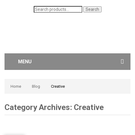
Search
Search
for:
MENU
WOMEN’S JEANS
Home
Blog
Creative
MEN’S JEANS
Category Archives:
Creative
CONTACT US