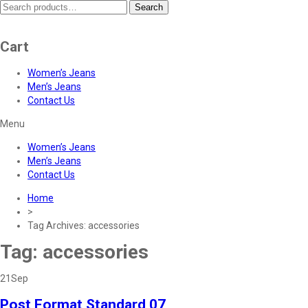
Search
Search
for:
Cart
Women’s Jeans
Men’s Jeans
Contact Us
Menu
Women’s Jeans
Men’s Jeans
Contact Us
Home
>
Tag Archives: accessories
Tag:
accessories
21
Sep
Post Format Standard 07