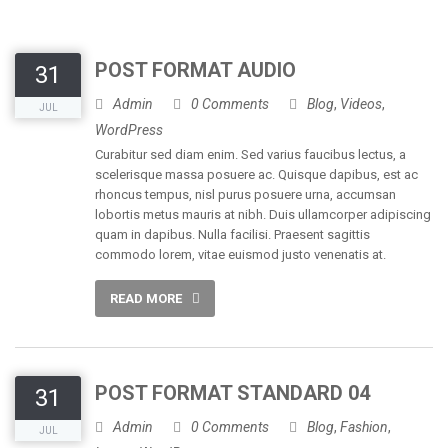
POST FORMAT AUDIO
31
Admin
0 Comments
Blog
,
Videos
,
JUL
WordPress
Curabitur sed diam enim. Sed varius faucibus lectus, a
scelerisque massa posuere ac. Quisque dapibus, est ac
rhoncus tempus, nisl purus posuere urna, accumsan
lobortis metus mauris at nibh. Duis ullamcorper adipiscing
quam in dapibus. Nulla facilisi. Praesent sagittis
commodo lorem, vitae euismod justo venenatis at.
READ MORE
POST FORMAT STANDARD 04
31
Admin
0 Comments
Blog
,
Fashion
,
JUL