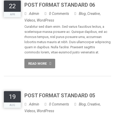
POST FORMAT STANDARD 06
22
Admin
0 Comments
Blog
,
Creative
,
APR
Videos
,
WordPress
Curabitur sed diam enim. Sed varius faucibus lectus, a
scelerisque massa posuere ac. Quisque dapibus, est ac
rhoncus tempus, nisl purus posuere urna, accumsan
lobortis metus mauris at nibh. Duis ullamcorper adipiscing
quam in dapibus. Nulla facilisi. Praesent sagittis
commodo lorem, vitae euismod justo venenatis at.
READ MORE
POST FORMAT STANDARD 05
19
Admin
0 Comments
Blog
,
Creative
,
AUG
Videos
,
WordPress