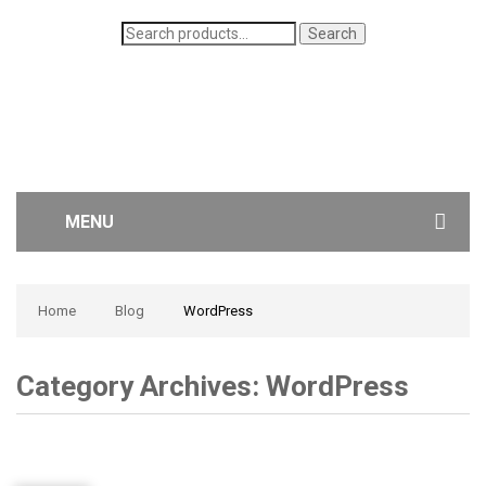
Search
Search
for:
MENU
WOMEN’S JEANS
Home
Blog
WordPress
MEN’S JEANS
Category Archives:
WordPress
CONTACT US